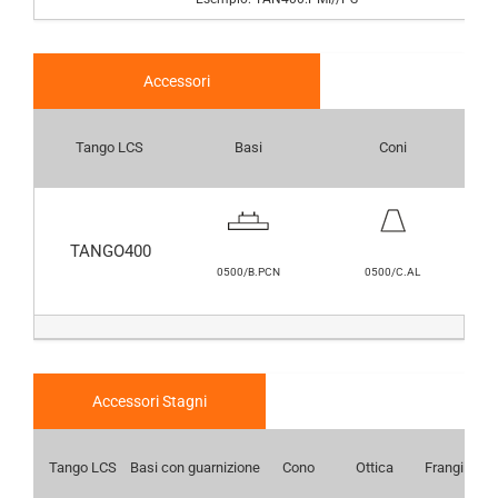
Accessori
Tango LCS
Basi
Coni
TANGO400
0500/B.PCN
0500/C.AL
Accessori Stagni
Tango LCS
Basi con guarnizione
Cono
Ottica
Frangiluce