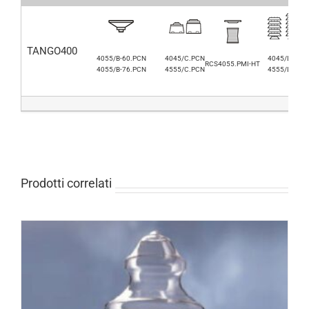
TANGO400
4055/B-60.PCN
4045/C.PCN
4045/L.AL
RCS4055.PMI-HT
4055/B-76.PCN
4555/C.PCN
4555/L.AL
Prodotti correlati