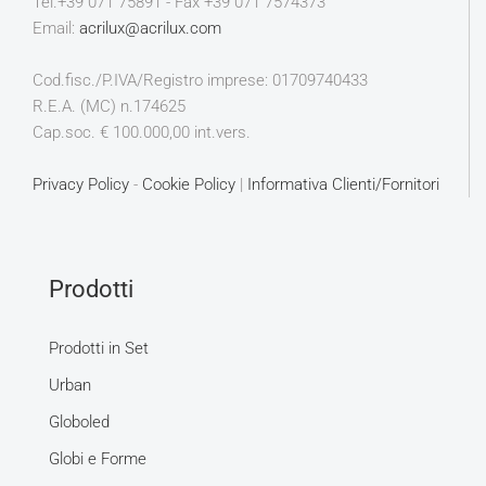
Tel.+39 071 75891 - Fax +39 071 7574373
Email:
acrilux@acrilux.com
Cod.fisc./P.IVA/Registro imprese: 01709740433
R.E.A. (MC) n.174625
Cap.soc. € 100.000,00 int.vers.
Privacy Policy
-
Cookie Policy
|
Informativa Clienti/Fornitori
Prodotti
Prodotti in Set
Urban
Globoled
Globi e Forme