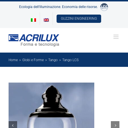
Salta
Ecologia dell’illuminazione. Economia delle risorse.
al
contenuto
GUZZINI ENGINEERING
Home
Globi e Forme
Tango
Tango LCS