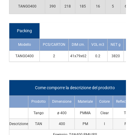
TANGO400
390
218
185
16
5
615
Packing
Modello
PCS/CARTON
DIM cm.
VOL m3
NET g
GROS
TANGO400
2
41x79x62
0.2
3820
58
Come comporre la descrizione del prodotto
Prodotto
Dimensione
Materiale
Colore
Reflector ha
Tango
ø 400
PMMA
Clear
Top
Descrizione
TAN
400
PM
I
PS
Esempio: TAN400.PMI//PS