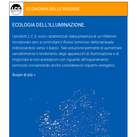
ECONOMIA DELLE RISORSE
ECOLOGIA DELL'ILLUMINAZIONE.
I prodotti L.C.S. sono caratterizzati dalla presenza di un riflettore
incorporato atto a controllare il flusso luminoso della lampada
indirizzandolo verso il basso. Tale soluzione permette di aumentare
sensibilmente il rendimento degli apparecchi di illuminazione e di
migliorare le loro prestazioni con riguardo all’inquinamento
luminoso consentendo anche considerevoli risparmi energetici.
Scopri di più >