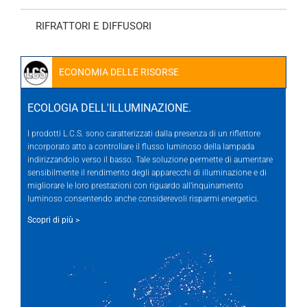
RIFRATTORI E DIFFUSORI
ECONOMIA DELLE RISORSE
ECOLOGIA DELL'ILLUMINAZIONE.
I prodotti L.C.S. sono caratterizzati dalla presenza di un riflettore
incorporato atto a controllare il flusso luminoso della lampada
indirizzandolo verso il basso. Tale soluzione permette di aumentare
sensibilmente il rendimento degli apparecchi di illuminazione e di
migliorare le loro prestazioni con riguardo all’inquinamento
luminoso consentendo anche considerevoli risparmi energetici.
Scopri di più >