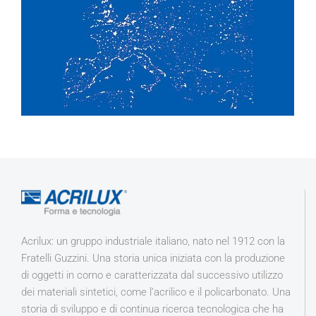
Acrilux: un gruppo industriale italiano, nato nel 1912 con la
Fratelli Guzzini. Una storia unica iniziata con la produzione
di oggetti in corno e caratterizzata dal successivo utilizzo
dei materiali sintetici, come l’acrilico e il policarbonato. Una
storia di sviluppo e di continua ricerca tecnologica che ha