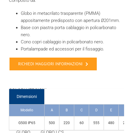
Composto da:
Globo in metacrilato trasparente (PMMA)
appositamente predisposto con apertura Ø201mm.
Base con piastra porta cablaggio in policarbonato
nero.
Cono copri cablaggio in policarbonato nero.
Portalampade ed accessori per il fissaggio.
RICHIEDI MAGGIORI INFORMAZIONI
COLORI VERSIONI
Dimensioni
Modello
A
B
C
D
E
K
G500 IP65
500
220
60
555
480
230
GLOBO
GLOBO LCS