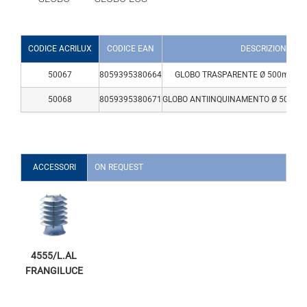
CODICE ACRILUX
CODICE EAN
DESCRIZIONE
50067
8059395380664
GLOBO TRASPARENTE Ø 500mm CO
50068
8059395380671
GLOBO ANTIINQUINAMENTO Ø 500mm
ACCESSORI
ON REQUEST
4555/L.AL
FRANGILUCE