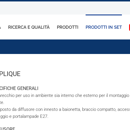
A
RICERCA E QUALITÀ
PRODOTTI
PRODOTTI IN SET
PLIQUE
CIFICHE GENERALI
recchio per uso in ambiente sia interno che esterno per il montaggio
te.
osto da diffusore con innesto a baionetta, braccio compatto, access
aggio e portalampade E27.
FUSORE