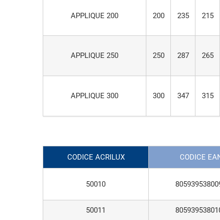
APPLIQUE 200
200
235
215
APPLIQUE 250
250
287
265
APPLIQUE 300
300
347
315
CODICE ACRILUX
CODICE EA
50010
80593953800
50011
80593953801