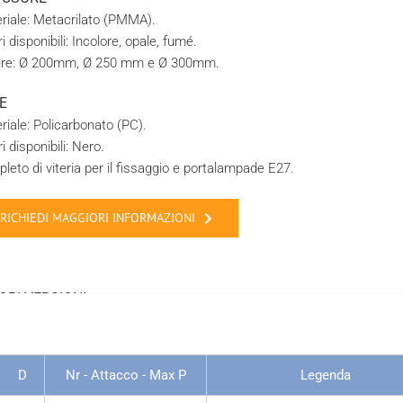
riale: Metacrilato (PMMA).
i disponibili: Incolore, opale, fumé.
re: Ø 200mm, Ø 250 mm e Ø 300mm.
E
riale: Policarbonato (PC).
i disponibili: Nero.
leto di viteria per il fissaggio e portalampade E27.
RICHIEDI MAGGIORI INFORMAZIONI
ORI VERSIONI
D
Nr - Attacco - Max P
Legenda