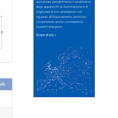
aumentare sensibilmente il rendimento
degli apparecchi di illuminazione e di
migliorare le loro prestazioni con
riguardo all’inquinamento luminoso
consentendo anche considerevoli
risparmi energetici.
Scopri di più >
IMB.