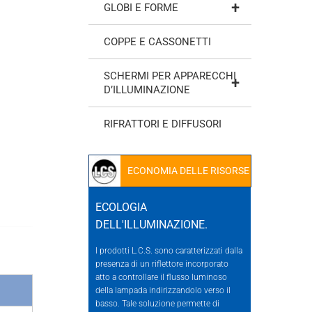
+
GLOBI E FORME
COPPE E CASSONETTI
SCHERMI PER APPARECCHI
+
D’ILLUMINAZIONE
RIFRATTORI E DIFFUSORI
ECONOMIA DELLE RISORSE
ECOLOGIA
DELL'ILLUMINAZIONE.
I prodotti L.C.S. sono caratterizzati dalla
presenza di un riflettore incorporato
atto a controllare il flusso luminoso
della lampada indirizzandolo verso il
basso. Tale soluzione permette di