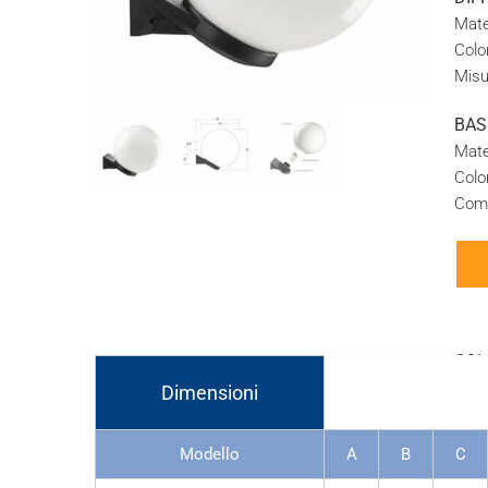
Mate
Color
Misu
BAS
Mate
Color
Comp
COL
Dimensioni
Modello
A
B
C