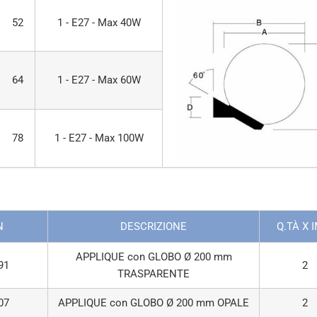
52
1 - E27 - Max 40W
FUMÉ
INCOLORE
OPALE
64
1 - E27 - Max 60W
78
1 - E27 - Max 100W
N
DESCRIZIONE
Q.TÀ X 
APPLIQUE con GLOBO Ø 200 mm
91
2
TRASPARENTE
07
APPLIQUE con GLOBO Ø 200 mm OPALE
2