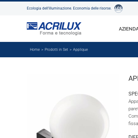
Salta
Ecologia dell’illuminazione. Economia delle risorse.
al
contenuto
AZIEND
Home
Prodotti in Set
Applique
AP
SPE
Appa
pare
Comp
fiss
DIF