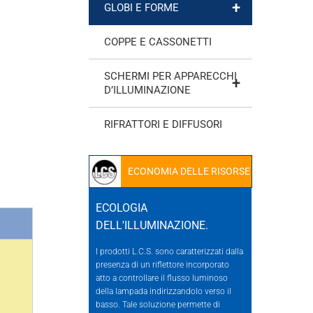
+
GLOBI E FORME
COPPE E CASSONETTI
SCHERMI PER APPARECCHI
+
D’ILLUMINAZIONE
RIFRATTORI E DIFFUSORI
ECONOMIA DELLE RISORSE
ECOLOGIA
DELL'ILLUMINAZIONE.
I prodotti L.C.S. sono caratterizzati dalla
presenza di un riflettore incorporato
atto a controllare il flusso luminoso
della lampada indirizzandolo verso il
basso. Tale soluzione permette di