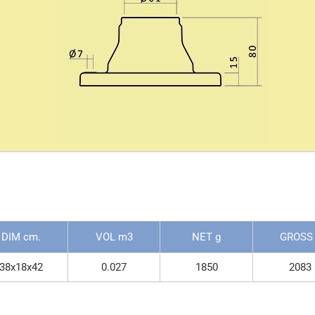
DIM cm.
VOL m3
NET g
GROSS
38x18x42
0.027
1850
2083