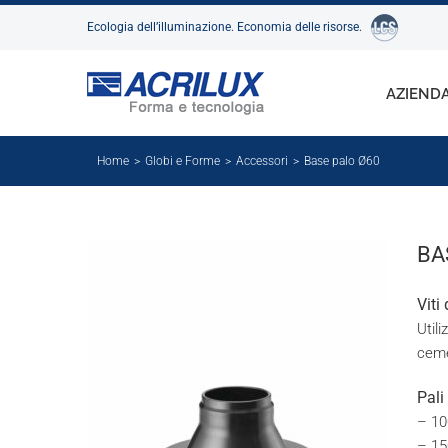
Salta
Ecologia dell’illuminazione. Economia delle risorse.
al
contenuto
AZIEND
Home
Globi e Forme
Accessori
Base palo Ø60
BA
Viti
Utili
ceme
Pali
– 10
– 15