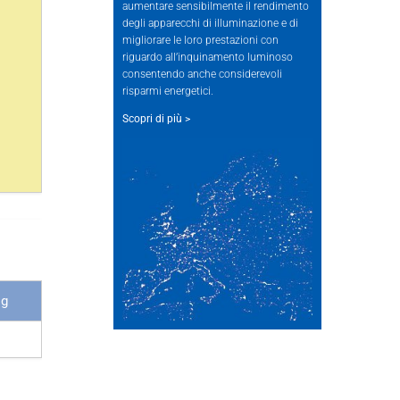
aumentare sensibilmente il rendimento
degli apparecchi di illuminazione e di
migliorare le loro prestazioni con
riguardo all’inquinamento luminoso
consentendo anche considerevoli
risparmi energetici.
Scopri di più >
 g