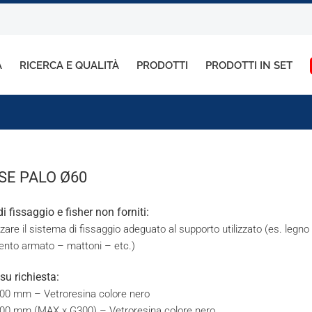
A
RICERCA E QUALITÀ
PRODOTTI
PRODOTTI IN SET
SE PALO Ø60
 di fissaggio e fisher non forniti:
zzare il sistema di fissaggio adeguato al supporto utilizzato (es. legno
nto armato – mattoni – etc.)
 su richiesta:
00 mm – Vetroresina colore nero
00 mm (MAX x G300) – Vetroresina colore nero